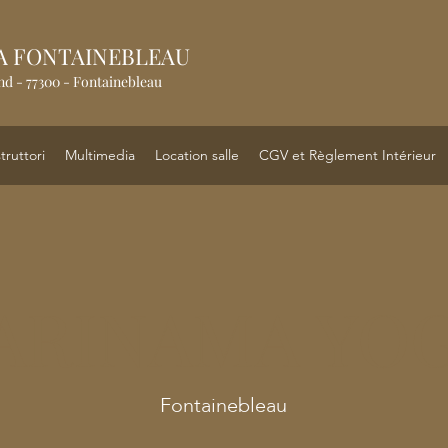
A FONTAINEBLEAU
and - 77300 - Fontainebleau
struttori
Multimedia
Location salle
CGV et Règlement Intérieur
ARINAMA YO
Fontainebleau