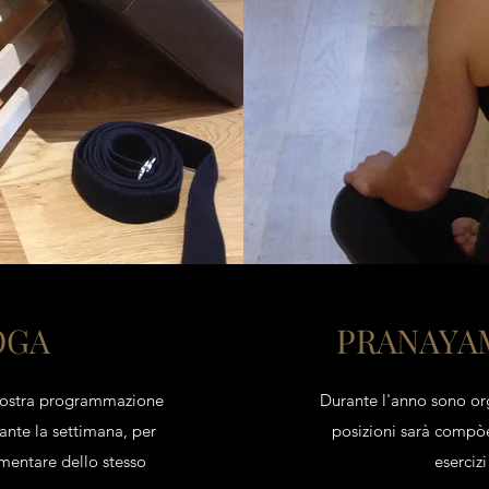
OGA
PRANAYA
a nostra programmazione
Durante l'anno sono org
ante la settimana, per
posizioni sarà compòe
ementare dello stesso
eserciz