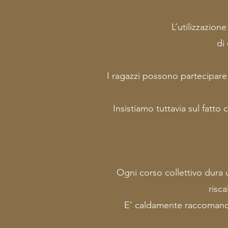
L’utilizzazion
di
I ragazzi possono partecipare a
Insistiamo tuttavia sul fatt
Ogni corso collettivo dura un
risc
E’ caldamente raccomandat