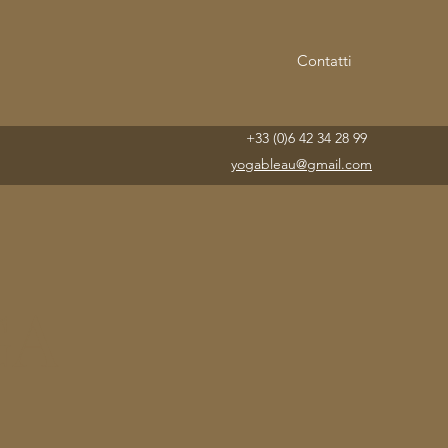
Contatti
+33 (0)6 42 34 28 99
yogableau@gmail.com
GA