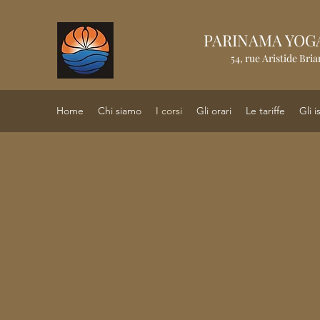
PARINAMA YOG
54, rue Aristide Bri
Home
Chi siamo
I corsi
Gli orari
Le tariffe
Gli i
P