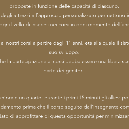
proposte in funzione delle capacità di ciascuno.
e degli attrezzi e l’approccio personalizzato permettono inf
 ogni livello di inserirsi nei corsi in ogni momento dell’an
i nostri corsi a partire dagli 11 anni, età alla quale il s
suo sviluppo.
o che la partecipazione ai corsi debba essere una libera s
parte dei genitori.
’ora e un quarto; durante i primi 15 minuti gli allievi poss
aldamento prima che il corso seguito dall’insegnante com
o di approfittare di questa opportunità per minimizzare 